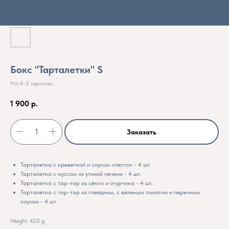
Бокс "Тарталетки" S
На 4-5 персоны
1 900
р.
Заказать
Тарталетка с креветкой и соусом «песто» - 4 шт.
Тарталетка с муссом из утиной печени - 4 шт.
Тарталетка с тар-тар из сёмги и огурчика - 4 шт.
Тарталетка с тар-тар из говядины, с вяленым томатом и перечным
соусом - 4 шт.
Weight: 420 g